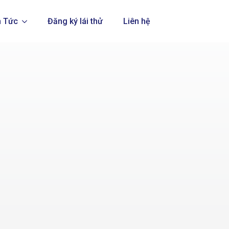
n Tức
Đăng ký lái thử
Liên hệ