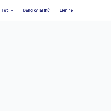
n Tức
Đăng ký lái thử
Liên hệ