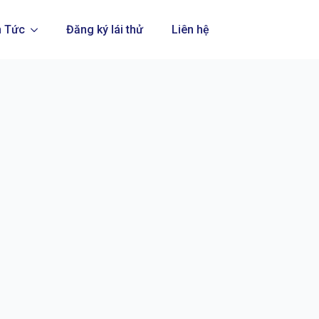
n Tức
Đăng ký lái thử
Liên hệ