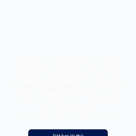
THÔNG SỐ KỸ THUẬT
FORD EVEREST: PHÂN
TÍCH CHI TIẾT VÀ CẬP
NHẬT 2026