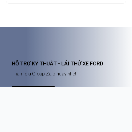
HỖ TRỢ KỸ THUẬT - LÁI THỬ XE FORD
Tham gia Group Zalo ngay nhé!
Tham Gia Ngay
Ford