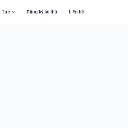
n Tức
Đăng ký lái thử
Liên hệ